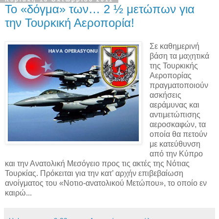
Το «δόγμα» των… 2 ½ μετώπων για
την Τουρκική Αεροπορία!
Σε καθημερινή
βάση τα μαχητικά
της Τουρκικής
Αεροπορίας
πραγματοποιούν
ασκήσεις
αεράμυνας και
αντιμετώπισης
αεροσκαφών, τα
οποία θα πετούν
με κατεύθυνση
από την Κύπρο
και την Ανατολική Μεσόγειο προς τις ακτές της Νότιας
Τουρκίας. Πρόκειται για την κατ’ αρχήν επιβεβαίωση
ανοίγματος του «Νοτιο-ανατολικού Μετώπου», το οποίο εν
καιρώ...