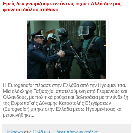
Εμείς δεν γνωρίζουμε αν όντως ισχύει. Αλλά δεν μας
φαίνεται διόλου απίθανο.
H Eurogendfor πέρασε στην Ελλάδα από την Ηγουμενίτσα.
Μία ολόκληρη Ταξιαρχία, αποτελούμενη από Γερμανούς και
Ολλανδούς, με πολιτικά ρούχα και βαλιτσάκια με την ένδειξη
της Ευρωπαϊκής Δύναμης Καταστολής Εξεγέρσεων
(Eurogedfor) μπήκε στην Ελλάδα μέσω Ηγουμενίτσας και
μετακινήθηκε...
Unknown
στις
11:48 μ.μ.
Δεν υπάρχουν σχόλια: