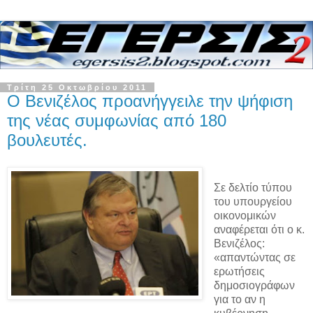
Τρίτη 25 Οκτωβρίου 2011
Ο Βενιζέλος προανήγγειλε την ψήφιση
της νέας συμφωνίας από 180
βουλευτές.
Σε δελτίο τύπου
του υπουργείου
οικονομικών
αναφέρεται ότι ο κ.
Βενιζέλος:
«απαντώντας σε
ερωτήσεις
δημοσιογράφων
για το αν η