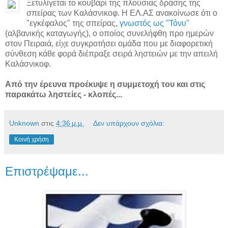
Ξετυλίγεται το κουβάρι της πλούσιας δράσης της
σπείρας των Καλάσνικοφ. Η ΕΛ.ΑΣ ανακοίνωσε ότι ο
"εγκέφαλος" της σπείρας,
γνωστός ως "Τόνυ"
(αλβανικής καταγωγής), ο οποίος συνελήφθη προ ημερών
στον Πειραιά, είχε συγκροτήσει ομάδα που με διαφορετική
σύνθεση κάθε φορά διέπραξε σειρά ληστειών με την απειλή
Καλάσνικοφ.
Από την έρευνα προέκυψε η συμμετοχή του και στις
παρακάτω ληστείες - κλοπές...
Unknown
στις
4:36 μ.μ.
Δεν υπάρχουν σχόλια:
Κοινή χρήση
Επιστρέψαμε...