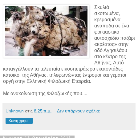
Σκυλιά
σκοτωμένα,
κρεμασμένα
ανάποδα σε ένα
φρικιαστικό
αυτοσχέδιο παζάρι
«κρέατος» στην
οδό Αγησιλάου
στο κέντρο της
Αθήνας. Αυτό
καταγγέλλουν τα τελευταία εικοσιτετράωρα εκατοντάδες
κάτοικοι της Αθήνας, τηλεφωνώντας έντρομοι και γεμάτοι
οργή στην Ελληνική Φιλοζωική Εταιρεία.
Με ανακοίνωση της Φιλοζωικής που....
Unknown
στις
8:25 π.μ.
Δεν υπάρχουν σχόλια:
Κοινή χρήση
Κυριακή 16 Οκτωβρίου 2011