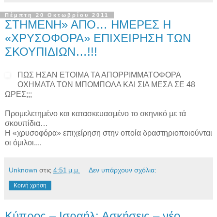
Πέμπτη 20 Οκτωβρίου 2011
ΣΤΗΜΕΝΗ» ΑΠΟ… ΗΜΕΡΕΣ Η
«ΧΡΥΣΟΦΟΡΑ» ΕΠΙΧΕΙΡΗΣΗ ΤΩΝ
ΣΚΟΥΠΙΔΙΩΝ…!!!
ΠΩΣ ΗΣΑΝ ΕΤΟΙΜΑ ΤΑ ΑΠΟΡΡΙΜΜΑΤΟΦΟΡΑ
ΟΧΗΜΑΤΑ ΤΩΝ ΜΠΟΜΠΟΛΑ ΚΑΙ ΣΙΑ ΜΕΣΑ ΣΕ 48
ΩΡΕΣ;;;
Προμελετημένο και κατασκευασμένο το σκηνικό με τά
σκουπίδια…
Η «χρυσοφόρα» επιχείρηση στην οποία δραστηριοποιούνται
οι όμιλοι....
Unknown
στις
4:51 μ.μ.
Δεν υπάρχουν σχόλια:
Κοινή χρήση
Κύπρος – Ισραήλ: Ασκήσεις – νέο