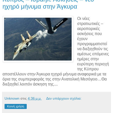
ηχηρό μήνυμα στην Άγκυρα
Οι νέες
στρατιωτικές –
αεροπορικές
ασκήσεις που
έχουν
προγραμματιστεί
να διεξαχθούν τις
αμέσως επόμενες
ημέρες στην
ευρύτερη περιοχή
της Κύπρου
αποστέλλουν στην Άγκυρα ηχηρό μήνυμα αναφορικά με τα
όρια της συμπεριφοράς της στην Ανατολική Μεσόγειο…Θα
διεξαχθεί λοιπόν άσκηση της....
Unknown
στις
4:36 μ.μ.
Δεν υπάρχουν σχόλια:
Κοινή χρήση