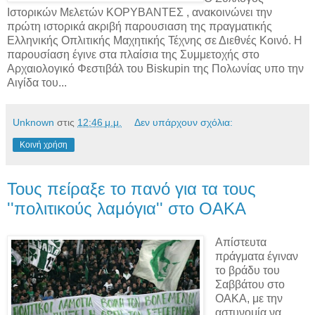
Ιστορικών Μελετών ΚΟΡΥΒΑΝΤΕΣ , ανακοινώνει την
πρώτη ιστορικά ακριβή παρουσιαση της πραγματικής
Ελληνικής Οπλιτικής Μαχητικής Τέχνης σε Διεθνές Κοινό. Η
παρουσίαση έγινε στα πλαίσια της Συμμετοχής στο
Αρχαιολογικό Φεστιβάλ του Biskupin της Πολωνίας υπο την
Αιγίδα του...
Unknown
στις
12:46 μ.μ.
Δεν υπάρχουν σχόλια:
Κοινή χρήση
Τους πείραξε το πανό για τα τους
''πολιτικούς λαμόγια'' στο ΟΑΚΑ
Απίστευτα
πράγματα έγιναν
το βράδυ του
Σαββάτου στο
ΟΑΚΑ, με την
αστυνομία να