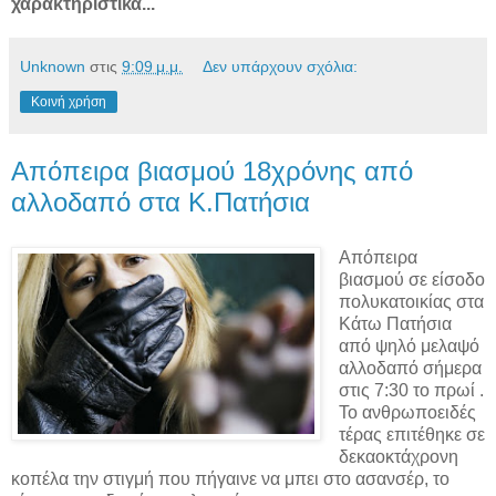
χαρακτηριστικά...
Unknown
στις
9:09 μ.μ.
Δεν υπάρχουν σχόλια:
Κοινή χρήση
Απόπειρα βιασμού 18χρόνης από
αλλοδαπό στα Κ.Πατήσια
Απόπειρα
βιασμού σε είσοδο
πολυκατοικίας στα
Κάτω Πατήσια
από ψηλό μελαψό
αλλοδαπό σήμερα
στις 7:30 το πρωί .
Το ανθρωποειδές
τέρας επιτέθηκε σε
δεκαοκτάχρονη
κοπέλα την στιγμή που πήγαινε να μπει στο ασανσέρ, το