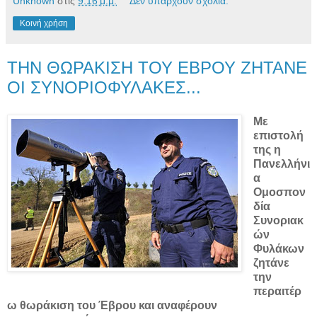
Unknown
στις
9:16 μ.μ.
Δεν υπάρχουν σχόλια:
Κοινή χρήση
ΤΗΝ ΘΩΡΑΚΙΣΗ ΤΟΥ ΕΒΡΟΥ ΖΗΤΑΝΕ
ΟΙ ΣΥΝΟΡΙΟΦΥΛΑΚΕΣ...
Με
επιστολή
της η
Πανελλήνι
α
Ομοσπον
δία
Συνοριακ
ών
Φυλάκων
ζητάνε
την
περαιτέρ
ω θωράκιση του Έβρου και αναφέρουν